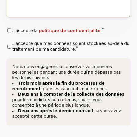
*
RGPD :
politique de confidentialité
J’accepte la
.
Politique de
J’accepte que mes données soient stockées au-delà du
RGPD :
*
confidentialité
*
traitement de ma candidature.
Traitement
des
Nous nous engageons à conserver vos données
*
données
personnelles pendant une durée qui ne dépasse pas
les délais suivants :
Trois mois après la fin du processus de
recrutement
, pour les candidats non retenus.
Deux ans à compter de la collecte des données
pour les candidats non retenus, sauf si vous
consentez à une période plus longue.
Deux ans après le dernier contact
, si vous avez
accepté cette durée.