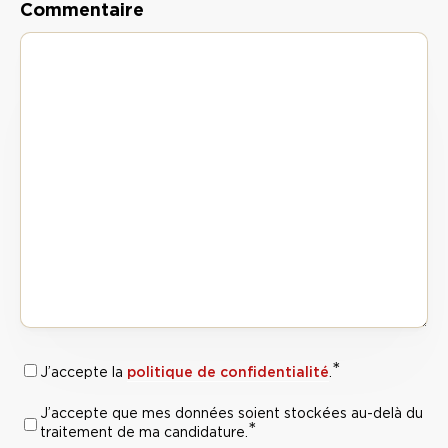
Commentaire
*
RGPD :
politique de confidentialité
J’accepte la
.
Politique de
J’accepte que mes données soient stockées au-delà du
RGPD :
*
confidentialité
*
traitement de ma candidature.