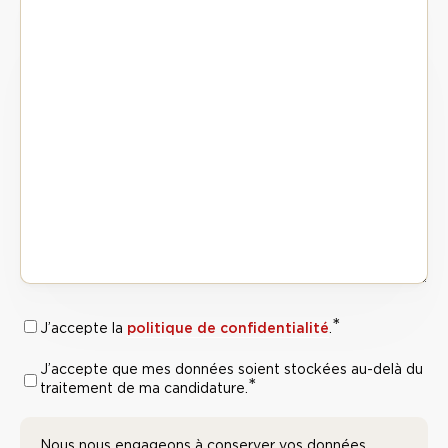
*
RGPD :
politique de confidentialité
J’accepte la
.
Politique de
J’accepte que mes données soient stockées au-delà du
RGPD :
*
confidentialité
*
traitement de ma candidature.
Traitement
des
Nous nous engageons à conserver vos données