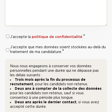
*
RGPD :
politique de confidentialité
J’accepte la
.
Politique de
J’accepte que mes données soient stockées au-delà du
RGPD :
*
confidentialité
*
traitement de ma candidature.
Traitement
des
Nous nous engageons à conserver vos données
*
données
personnelles pendant une durée qui ne dépasse pas
les délais suivants :
Trois mois après la fin du processus de
recrutement
, pour les candidats non retenus.
Deux ans à compter de la collecte des données
pour les candidats non retenus, sauf si vous
consentez à une période plus longue.
Deux ans après le dernier contact
, si vous avez
accepté cette durée.